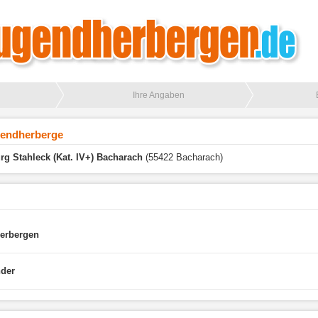
Ihre Angaben
gendherberge
g Stahleck (Kat. IV+) Bacharach
(55422 Bacharach)
herbergen
nder